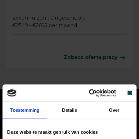
Zevenhuizen |
Ongeschoold |
€2549 - €2695 per maand
arrow_forward
Zobacz ofertę pracy
Pracow
produkc
Toestemming
Details
Over
Deze website maakt gebruik van cookies