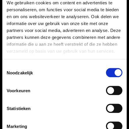
We gebruiken cookies om content en advertenties te
personaliseren, om functies voor social media te bieden
en om ons websiteverkeer te analyseren. Ook delen we
informatie over uw gebruik van onze site met onze
partners voor social media, adverteren en analyse. Deze
partners kunnen deze gegevens combineren met andere
informatie die u aan ze heeft verstrekt of die ze hebben
verzameld op basis van uw gebruik van hun services.
Toestemmingsselectie
„OPUS. nie patrzył na
Noodzakelijk
ograniczenia, tylko na
możliwości.”
Voorkeuren
Statistieken
Wielu pracodawców rezygnowało,
gdy wspominałem o swojej
Marketing