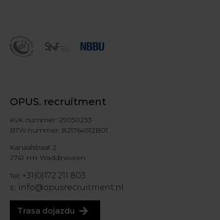
OPUS. recruitment
KvK nummer: 29050233
BTW nummer: 821764512B01
Kanaalstraat 2
2741 HH Waddinxveen
+31(0)172 211 803
Tel:
info@opusrecruitment.nl
E:
Trasa dojazdu