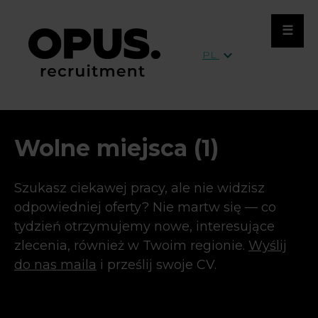
close
☰
expand_more
Masz ochotę na kawę
PL
i dobrą rozmowę?
Zapraszamy od poniedziałku do piątku, między
7:30 a 17:00.
Wolisz mieć pewność, że
odpowiednia osoba będzie na miejscu?
Zostaw
Wolne miejsca (1)
swoje dane i daj nam znać, kiedy planujesz
przyjść. Zadbamy o to, żeby kawa już czekała.
Szukasz ciekawej pracy, ale nie widzisz
odpowiedniej oferty? Nie martw się — co
tydzień otrzymujemy nowe, interesujące
zlecenia, również w Twoim regionie.
Wyślij
do nas maila
i prześlij swoje CV.