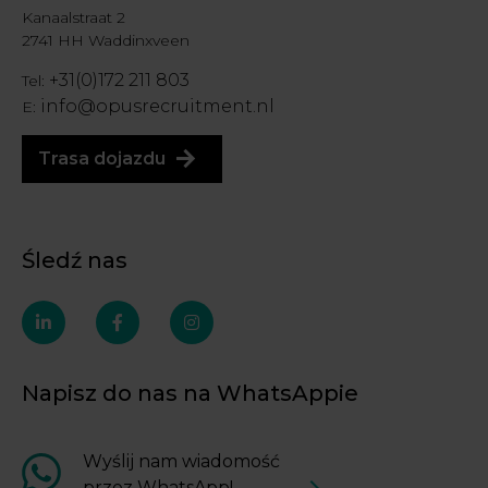
Kanaalstraat 2
2741 HH Waddinxveen
+31(0)172 211 803
Tel:
info@opusrecruitment.nl
E:
Trasa dojazdu
Śledź nas
linkedin-
facebook-
instagram
in
f
Napisz do nas na WhatsAppie
Wyślij nam wiadomość
przez WhatsApp!