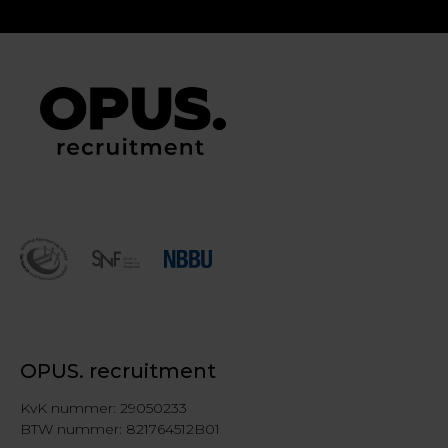
Angelique
Sanchit
OPUS. recruitment
KvK nummer: 29050233
BTW nummer: 821764512B01