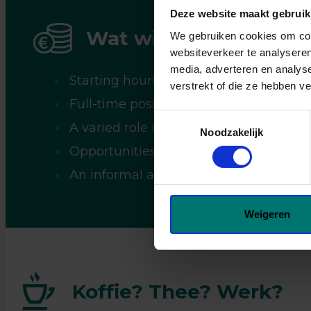
wannee
Deze website maakt gebruik
koffie 
Wat wij jou bieden
We gebruiken cookies om cont
websiteverkeer te analyseren
media, adverteren en analys
Starting hourly wage of €14.99
verstrekt of die ze hebben v
Full-time position (Monday to Friday)
Toestemmingsselectie
A varied role in a green and dynamic
Noodzakelijk
Opportunities for learning and caree
An informal and friendly working atm
Weigeren
Ja, ik 
Koffie? Thee? Werk?
verwerk