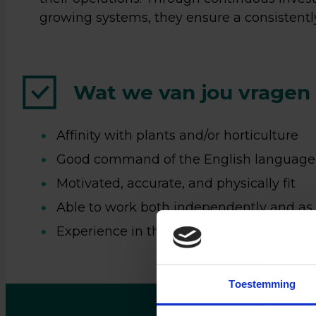
growing systems, they ensure a consistentl
Wat we van jou vragen
Affinity with plants and/or horticulture
Zin
Good command of the English language
ee
Motivated, accurate, and physically fit
Able to work both independently and as 
ge
Experience in the sector is a plus, but no
Loop ge
17:00 u
juiste 
Toestemming
je geg