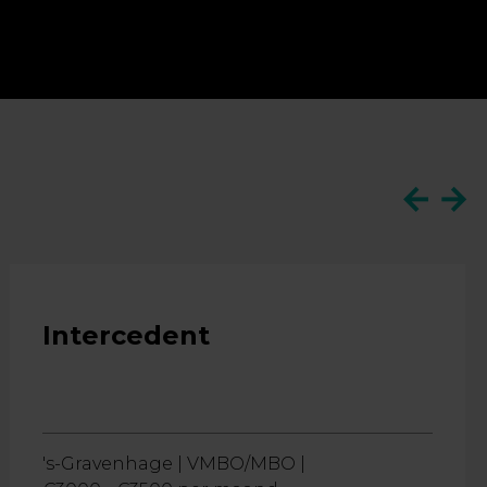
Intercedent
's-Gravenhage |
VMBO/MBO |