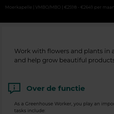
Moerkapelle |
VMBO/MBO |
€2598 - €2649 per maa
Work with flowers and plants in a
and help grow beautiful products
Over de functie
As a Greenhouse Worker, you play an importa
tasks include: