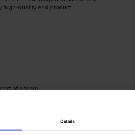
y high-quality end product.
 in koffie én
n goed
part of a team
sprek?
t required
rust binnen tussen 7:30 en
ur. Liever zeker weten dat de
contactpersoon binnen is? Laat
Details
evens achter en geef aan