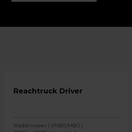
Reachtruck Driver
Waddinxveen |
VMBO/MBO |