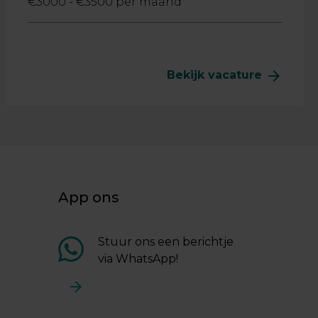
€3000 - €3500 per maand
arrow_forward
Bekijk vacature
App ons
Stuur ons een berichtje
via WhatsApp!