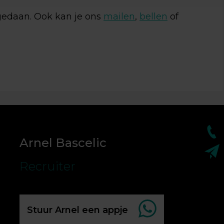
 gedaan. Ook kan je ons
mailen
,
bellen
of
Arnel Bascelic
Recruiter
Stuur Arnel een appje