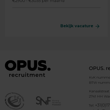
€2900 - €3035 per maand
arrow_forward
Bekijk vacature
OPUS. r
KvK nummer
BTW nummer
Kanaalstraat
2741 HH Wa
+31(0)17
Tel: