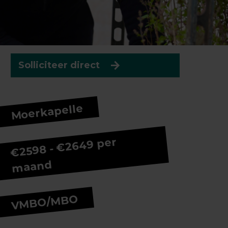
Solliciteer direct
Moerkapelle
€2598 - €2649 per
maand
VMBO/MBO