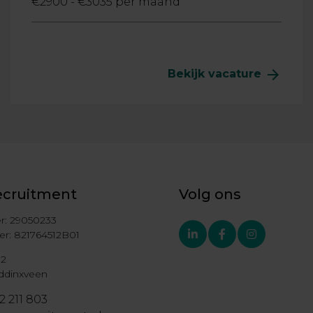
€2900 - €3035 per maand
arrow_forward
Bekijk vacature
ecruitment
Volg ons
: 29050233
linkedin-
facebook-
instagram
: 821764512B01
in
f
 2
ddinxveen
2 211 803