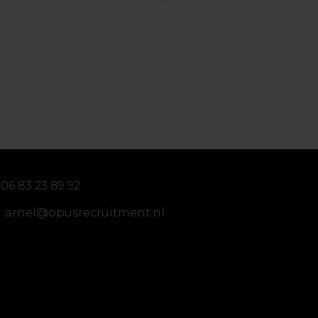
06 83 23 89 92
arnel@opusrecruitment.nl