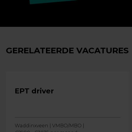
GERELATEERDE VACATURES
EPT driver
Waddinxveen |
VMBO/MBO |