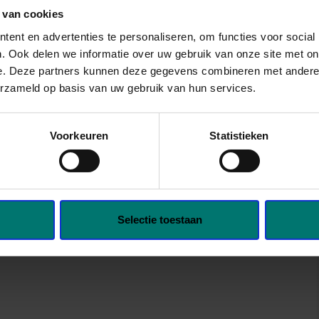
r je komt. We zorgen dat de
 van cookies
klaarstaat.
ent en advertenties te personaliseren, om functies voor social
. Ook delen we informatie over uw gebruik van onze site met on
e. Deze partners kunnen deze gegevens combineren met andere i
erzameld op basis van uw gebruik van hun services.
 working environment
Voorkeuren
Statistieken
r growth within the company
osphere
Selectie toestaan
geef toestemming om mijn gegevens op te slaan en te
en.