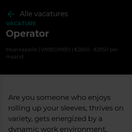
Alle vacatures
VACATURE
Operator
Ja, ik geef toestemming om mijn gegevens op
te slaan en te verwerken.
Moerkapelle |
VMBO/MBO |
€2600 - €2950 per
maand
Are you someone who enjoys
rolling up your sleeves, thrives on
variety, gets energized by a
dynamic work environment,