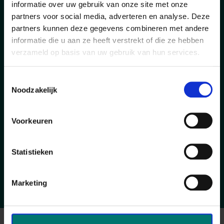
Wat wij jou bieden
informatie over uw gebruik van onze site met onze
partners voor social media, adverteren en analyse. Deze
partners kunnen deze gegevens combineren met andere
A starting salary between €2,600 and
informatie die u aan ze heeft verstrekt of die ze hebben
€2,950 gross per month based on full-
verzameld op basis van uw gebruik van hun services.
time employment (depending on
experience);
Toestemmingsselectie
Direct employment with the client;
Noodzakelijk
Working hours from 07:00 AM to 04:00
PM;
Voorkeuren
25 vacation days based on full-time
employment;
Statistieken
A solid pension scheme;
Marketing
Travel allowance.