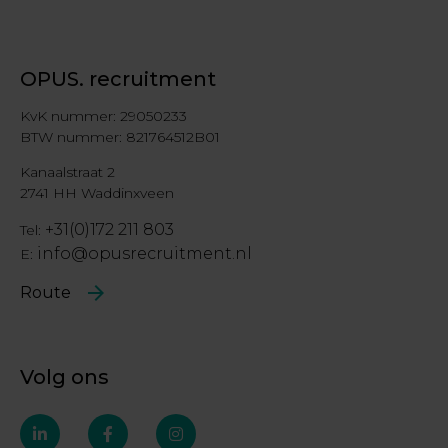
OPUS. recruitment
KvK nummer: 29050233
BTW nummer: 821764512B01
Kanaalstraat 2
2741 HH Waddinxveen
+31(0)172 211 803
Tel:
info@opusrecruitment.nl
E:
Route
Volg ons
linkedin-
facebook-
instagram