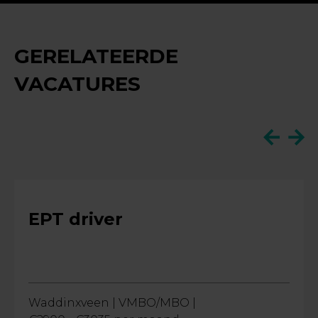
GERELATEERDE
VACATURES
EPT driver
Waddinxveen |
VMBO/MBO |