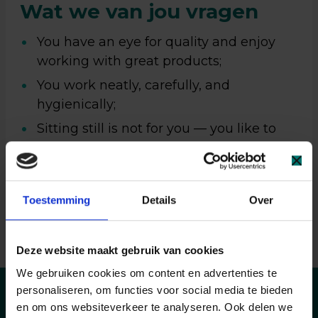
Wat we van jou vragen
You have an eye for quality and enjoy
working with great products;
You work neatly, carefully, and
hygienically;
Sitting still is not for you — you like to
stay active;
A bit of dust does not bother you;
You can communicate well in Dutch
Toestemming
Details
Over
and/or English.
Deze website maakt gebruik van cookies
We gebruiken cookies om content en advertenties te
personaliseren, om functies voor social media te bieden
en om ons websiteverkeer te analyseren. Ook delen we