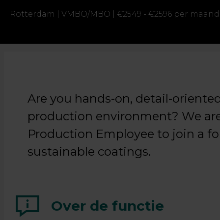
Rotterdam |
VMBO/MBO |
€2549 - €2596 per maand
Are you hands-on, detail-oriente
production environment? We are 
Production Employee to join a f
sustainable coatings.
Over de functie