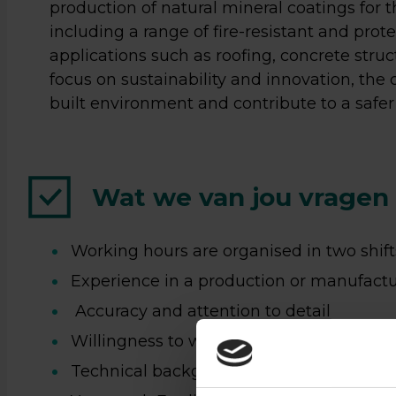
production of natural mineral coatings for t
including a range of fire-resistant and prot
applications such as roofing, concrete struc
focus on sustainability and innovation, the
built environment and contribute to a safer
Wat we van jou vragen
Zin
Working hours are organised in two shifts
ee
Experience in a production or manufactu
Accuracy and attention to detail
ge
Willingness to work in a dynamic and g
Loop ge
Technical background isn't required
17:00 u