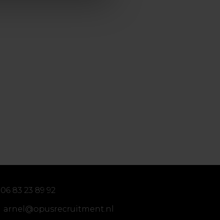
06 83 23 89 92
arnel@opusrecruitment.nl