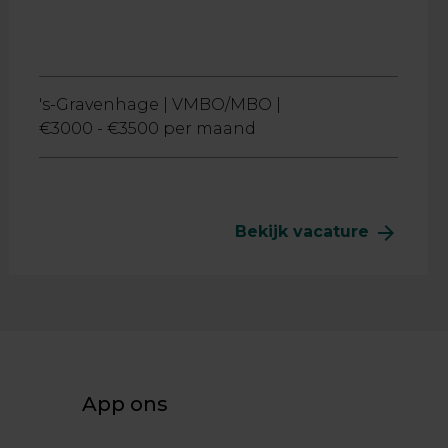
's-Gravenhage |
VMBO/MBO |
€3000 - €3500 per maand
arrow_forward
Bekijk vacature
App ons