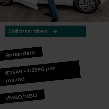
Solliciteer direct
Rotterdam
€2549 - €2596 per
maand
VMBO/MBO