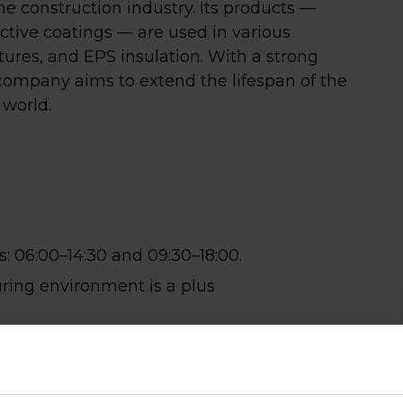
he construction industry. Its products —
ective coatings — are used in various
tures, and EPS insulation. With a strong
 company aims to extend the lifespan of the
 world.
 in koffie én
: 06:00–14:30 and 09:30–18:00.
n goed
ring environment is a plus
sprek?
rowing organization
rust binnen tussen 7:30 en
ur. Liever zeker weten dat de