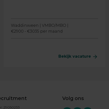
Waddinxveen |
VMBO/MBO |
€2900 - €3035 per maand
arrow_forward
Bekijk vacature
ecruitment
Volg ons
: 29050233