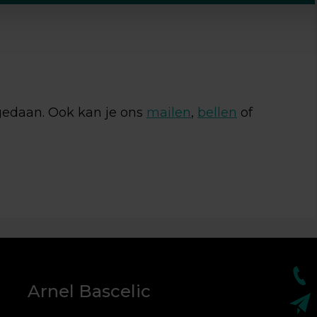
geef toestemming om mijn gegevens op te slaan en te
en.
 gedaan. Ook kan je ons
mailen
,
bellen
of
Arnel Bascelic