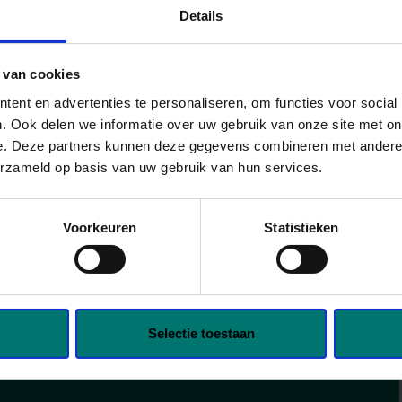
contactpersoon binnen is? Laat
Details
evens achter en geef aan
r je komt. We zorgen dat de
 van cookies
klaarstaat.
ent en advertenties te personaliseren, om functies voor social
. Ook delen we informatie over uw gebruik van onze site met on
e. Deze partners kunnen deze gegevens combineren met andere i
erzameld op basis van uw gebruik van hun services.
day - friday)
Voorkeuren
Statistieken
nd get salary increases on short term
Selectie toestaan