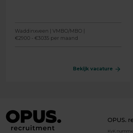
Waddinxveen |
VMBO/MBO |
€2900 - €3035 per maand
arrow_forward
Bekijk vacature
OPUS. r
KvK nummer