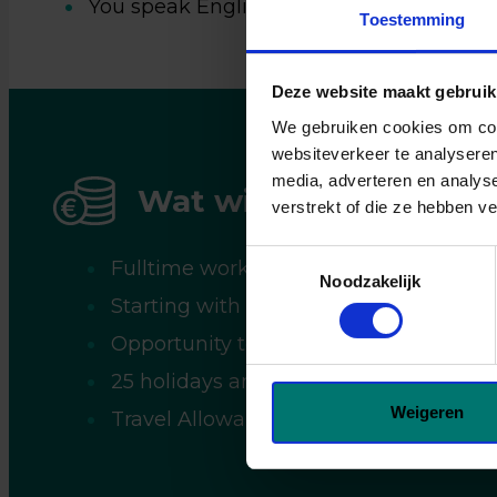
You speak English
juiste 
Toestemming
je geg
wannee
Deze website maakt gebruik
koffie 
We gebruiken cookies om cont
websiteverkeer te analyseren
media, adverteren en analys
Wat wij jou bieden
verstrekt of die ze hebben v
Toestemmingsselectie
Fulltime work, 40 hours per week (mon
Noodzakelijk
Starting with €14,71 gross per hour
Opportunity to grow in this position a
25 holidays and 8% holiday allowance
Weigeren
Travel Allowance