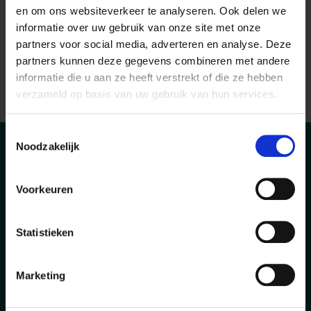
manier kunt aansturen.
en om ons websiteverkeer te analyseren. Ook delen we
informatie over uw gebruik van onze site met onze
Je bent communicatief sterk,
partners voor social media, adverteren en analyse. Deze
stressbestendig en niet bang om je
partners kunnen deze gegevens combineren met andere
handen uit de mouwen te steken.
informatie die u aan ze heeft verstrekt of die ze hebben
verzameld op basis van uw gebruik van hun services.
Toestemmingsselectie
Noodzakelijk
Wat wij jou bieden
Voorkeuren
Bij onze opdrachtgever krijg je de kans om
Statistieken
jezelf écht te ontwikkelen binnen een
betrokken en groeiende organisatie.
Marketing
Een salaris tussen de €3.000 en €4.000
bruto per maand, afhankelijk van je