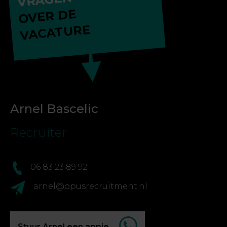
OVER DE
VACATURE
Arnel Bascelic
Recruiter
06 83 23 89 92
arnel@opusrecruitment.nl
Stuur Arnel een appje