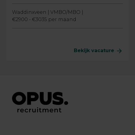
Waddinxveen |
VMBO/MBO |
€2900 - €3035 per maand
arrow_forward
Bekijk vacature