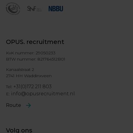
OPUS. recruitment
KvK nummer: 29050233
BTW nummer: 821764512B01
Kanaalstraat 2
2741 HH Waddinxveen
+31(0)172 211 803
Tel:
info@opusrecruitment.nl
E:
Route
Volg ons