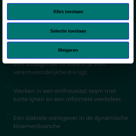
ervaring.
Alles toestaan
Een werkweek van 38 uur.
Selectie toestaan
25 vakantiedagen op fulltime basis.
Weigeren
Een uitdagende rol waarin je veel
verantwoordelijkheid krijgt.
Werken in een enthousiast team met
korte lijnen en een informele werksfeer.
Een stabiele werkgever in de dynamische
bloemenbranche