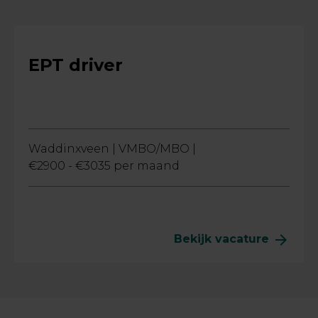
EPT driver
Waddinxveen |
VMBO/MBO |
€2900 - €3035 per maand
arrow_forward
Bekijk vacature