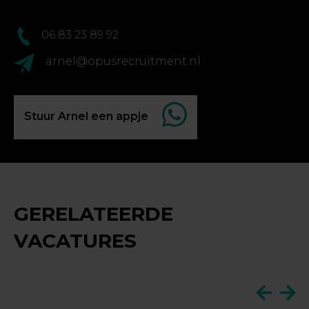
06 83 23 89 92
arnel@opusrecruitment.nl
Stuur Arnel een appje
GERELATEERDE
VACATURES