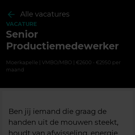
Alle vacatures
VACATURE
Senior
Productiemedewerker
Ja, ik geef toestemming om mijn gegevens op
te slaan en te verwerken.
Moerkapelle |
VMBO/MBO |
€2600 - €2950 per
maand
Ben jij iemand die graag de
handen uit de mouwen steekt,
houdt van afwisseling, energie