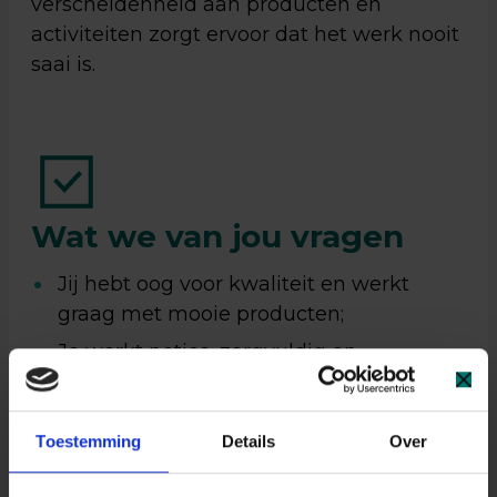
verscheidenheid aan producten en
activiteiten zorgt ervoor dat het werk nooit
saai is.
Wat we van jou vragen
Jij hebt oog voor kwaliteit en werkt
graag met mooie producten;
Je werkt netjes, zorgvuldig en
hygiënisch;
Stilzitten is niets voor jou: je bent graag
Toestemming
Details
Over
actief bezig;
Een beetje stof schrikt jou niet af;