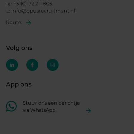
+31(0)172 211 803
Tel:
info@opusrecruitment.nl
E:
Route
Volg ons
linkedin-
facebook-
instagram
in
f
App ons
Stuur ons een berichtje
via WhatsApp!