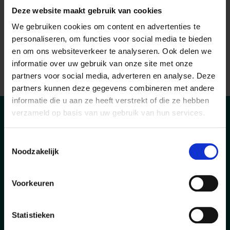
Deze website maakt gebruik van cookies
Je kunt jezelf goed redden in het
Nederlands en/of Engels;
We gebruiken cookies om content en advertenties te
personaliseren, om functies voor social media te bieden
Samenwerken gaat je van nature goed
en om ons websiteverkeer te analyseren. Ook delen we
af en je staat altijd klaar voor je collega’s.
informatie over uw gebruik van onze site met onze
partners voor social media, adverteren en analyse. Deze
partners kunnen deze gegevens combineren met andere
informatie die u aan ze heeft verstrekt of die ze hebben
verzameld op basis van uw gebruik van hun services.
Wat wij jou bieden
Toestemmingsselectie
Noodzakelijk
Een startsalaris tussen de €2.600 en
€2.950 bruto per maand op basis van een
Voorkeuren
fulltime dienstverband (afhankelijk van
ervaring);
Statistieken
Direct in dienst bij de opdrachtgever;